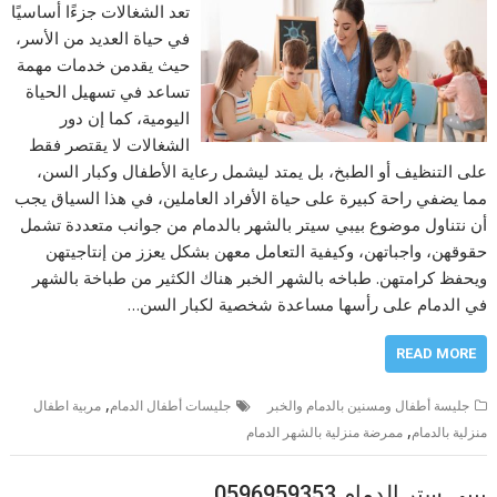
تعد الشغالات جزءًا أساسيًا
في حياة العديد من الأسر،
حيث يقدمن خدمات مهمة
تساعد في تسهيل الحياة
اليومية، كما إن دور
الشغالات لا يقتصر فقط
على التنظيف أو الطبخ، بل يمتد ليشمل رعاية الأطفال وكبار السن،
مما يضفي راحة كبيرة على حياة الأفراد العاملين، في هذا السياق يجب
أن نتناول موضوع بيبي سيتر بالشهر بالدمام من جوانب متعددة تشمل
حقوقهن، واجباتهن، وكيفية التعامل معهن بشكل يعزز من إنتاجيتهن
ويحفظ كرامتهن. طباخه بالشهر الخبر هناك الكثير من طباخة بالشهر
في الدمام على رأسها مساعدة شخصية لكبار السن…
READ MORE
,
جليسة أطفال ومسنين بالدمام والخبر
جليسات أطفال الدمام
مربية اطفال
,
منزلية بالدمام
ممرضة منزلية بالشهر الدمام
بيبي ستر الدمام 0596959353