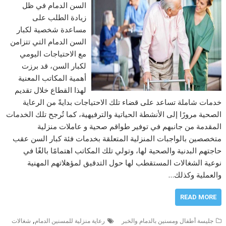
السن الدمام في ظل
زيادة الطلب على
مساعدة شخصية لكبار
السن الدمام التي تتزامن
مع الاحتياجات اليومي
لكبار السن، قد برزت
أهمية المكاتب المعنية
لهذا القطاع خلال تقديم
خدمات شاملة تساعد على قضاء تلك الاحتياجات بدايةً من الرعاية
الصحية مرورًا إلى الأنشطة الحياتية والترفيهية، كما تُرجح تلك الخدمات
المقدمة من جانبهم في توفير طواقم صحية و عاملات منزلية
متخصصين بالواجبات المنزلية المتعلقة بخدمات فئة كبار السن عقب
حاجتهم البدنية والصحية لها، وتولي تلك المكاتب اهتمامًا بالغًا في
نوعية الشغالات المستقطب لها حول التدقيق لمؤهلاتهم المهنية
والعملية وكذلك…
READ MORE
,
جليسة أطفال ومسنين بالدمام والخبر
رعاية منزلية للمسنين الدمام
شغالات