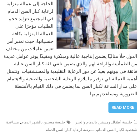
الحاجة إلى عمالة منزلية
لرعاية كبار السن الدمام
في المجتمع تتزايد حجم
الطلبات مؤخرًا على
العمالة المنزلية بكافة
جنسياتها، حيث تعتبر أمر
تعيين عاملات من مختلف
الدول حلًا مثاليًا يضمن إنتاجية عالية ومبتكرة ومفيدًا يوفر عوامل عديدة
من الطمأنينة والراحة لهم والذي يضمن تلقي فئة كبار السن عناية
فائقة في بيوتهم بعيدً عن دور الرعاية التقليدية والمستشفيات. وتتمثل
أهمية العمالة في توفير ما يلازم الرعاية الشخصية والصحية والاهتمام
على مدار الساعة لكبار السن بما يضمن في ذلك القيام بالأنشطة
الضرورية ومساعدتهم بها…
READ MORE
,
جليسة أطفال ومسنين بالدمام والخبر
جليسة مسنين بالشهر الدمام
مساعدة
,
شخصية لكبار السن الدمام
ممرضة لرعاية كبار السن الدمام