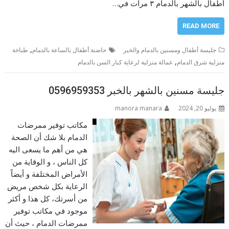
أطفال بالشهر بالدمام ٣ مرات في…
READ MORE
,
جليسة أطفال ومسنين بالدمام والخبر
حاضنة أطفال بالساعة بالدمام
طباخة
,
منزلية شرق الدمام
عمالة منزلية لرعاية كبار السن بالدمام
جليسة مسنين بالشهر بالخبر 0596959353
يوليو 20, 2024
manora manara
مكاتب توفير ممرضات
الدمام بلا شك أن الصحة
هي من أهم ما يسعى اليه
كل الناس ، و الوقاية من
الأمراض المختلفة و أيضاً
الرعاية بكل شخص مريض
من أسرتك، كل هذا و أكثر
موجود في مكاتب توفير
ممرضات الدمام ، حيث أن