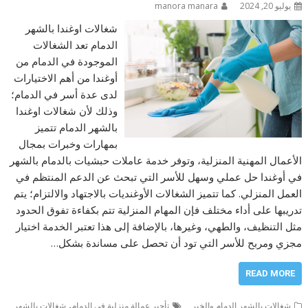
يوليو 20, 2024
manora manara
شغالات اوغندا بالشهر
الدمام تعد الشغالات
الموجودة في الدمام من
أوغندا من أهم الاختيارات
لدى عدة أسر في الدمام؛
وذلك لأن شغالات اوغندا
بالشهر الدمام تتميز
بمهارات وخبرات بمجال
الأعمال المهنية المنزلية، وتوفر خدمة عاملات حبشيات بالدمام بالشهر
في أوغندا حل عملي وسهل للأسر التي تبحث عن الدعم المنتظم في
العمل المنزلي. كما تتميز الشغالات الأوغنديات بالاجتهاد والالتزام؛ يتم
تدريبها على أداء مختلف فإن المهام المنزلية تتم بكفاءة تفوق الحدود
مثل التنظيف، والطهي، وغيرها، بالإضافة إلى هذا تعتبر الخدمة اختيار
مجزي ومربح للأسر التي تود أن تحصل على مساندة بشكل…
READ MORE
,
شغالات بالشهر الدمام والخبر
تأجير عمالة منزلية في الدمام
شغالات بالشهر