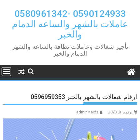
Ski
t
0590124933 -0580961342
conten
عاملات بالشهر والساعه الدمام
والخبر
تأجير شغالات وعاملات نظافة بالساعه والشهر
الدمام والخبر
ارقام شغالات بالشهر بالخبر 0596959353
نوفمبر 8, 2023
adminMaids