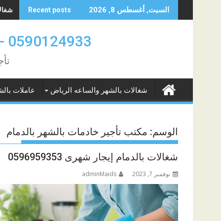
Skip
شغالات 
السبت, أغسطس 8, 2026
Recent posts
to
content
0590124933 -0580961342 عاملات بالشهر والساعه الدمام والخبر
تأج
شغالات بالشهر والساعه الرياض
عاملات بالش
الوسم:
مكتب تأجير خادمات بالشهر بالدمام
شغالات بالدمام إيجار شهرى 0596959353
نوفمبر 7, 2023
adminMaids