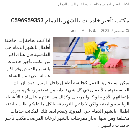
,
لكبار السن الدمام
مكاتب خدم لكبار السن الدمام
مكتب تأجير خادمات بالشهر بالدمام 0596959353
سبتمبر 7, 2023
adminMaids
اذا كنت بحاجة إلى حاضنة
أطفال بالشهر الدمام حي
القادسية فان هناك اكثر
من مكتب تأجير خادمات
بالشهر بالدمام يوفر لكم
عماله مدربه من النساء
يمكن استئجارها للعمل كجليسة أطفال داخل المنزل حيث ان تلك
الجلسة تهتم بالأطفال في كل شيء بداية من تحضير وجباتهم مرورا
بإعطائهم الأدوية لو كانوا مرضى. وكذلك مساعدتهم على أداء الأنشطة
الرياضية والبدنية ولكن لا داعي للتردد فقط كل ما عليكم طلب حاضنه
اطفال بالشهر الدمام حي المروج. وتقدم أيضا تلك المكاتب خدمات
مختلفة ومن بينها ايجار ممرضات بالشهر لرعاية المرضى. مكتب تأجير
خادمات بالشهر…