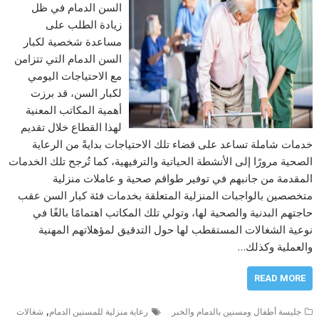
السن الدمام في ظل
زيادة الطلب على
مساعدة شخصية لكبار
السن الدمام التي تتزامن
مع الاحتياجات اليومي
لكبار السن، قد برزت
أهمية المكاتب المعنية
لهذا القطاع خلال تقديم
خدمات شاملة تساعد على قضاء تلك الاحتياجات بدايةً من الرعاية
الصحية مرورًا إلى الأنشطة الحياتية والترفيهية، كما تُرجح تلك الخدمات
المقدمة من جانبهم في توفير طواقم صحية و عاملات منزلية
متخصصين بالواجبات المنزلية المتعلقة بخدمات فئة كبار السن عقب
حاجتهم البدنية والصحية لها، وتولي تلك المكاتب اهتمامًا بالغًا في
نوعية الشغالات المستقطب لها حول التدقيق لمؤهلاتهم المهنية
والعملية وكذلك…
READ MORE
,
جليسة أطفال ومسنين بالدمام والخبر
رعاية منزلية للمسنين الدمام
شغالات