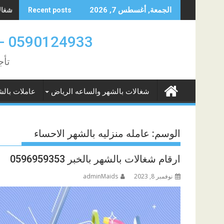
Skip
شغالات
الجمعة, أغسطس 7, 2026
Recent posts
to
content
0590124933 -0580961342 عاملات بالشهر والساعه الدمام والخبر
تأج
شغالات بالشهر والساعه الرياض
عاملات بالش
الوسم:
عامله منزليه بالشهر الاحساء
ارقام شغالات بالشهر بالخبر 0596959353
نوفمبر 8, 2023
adminMaids