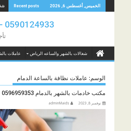
Skip
شغال
الخميس, أغسطس 6, 2026
Recent posts
to
content
0590124933 -0580961342 عاملات بالشهر والساعه الدمام والخبر
تأج
شغالات بالشهر والساعه الرياض
عاملات بالش
الوسم:
عاملات نظافة بالساعة الدمام
مكتب خادمات بالشهر بالدمام 0596959353
نوفمبر 8, 2023
adminMaids