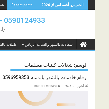
Skip
شغال
شغال
الخميس, أغسطس 6, 2026
Recent posts
to
content
0590124933 -0580961342 عاملات بالشهر والساعه الدمام والخبر
تأج
شغالات بالشهر والساعه الرياض
عاملات بالش
الوسم:
شغالات كينيات مسلمات
ارقام خادمات بالشهر بالدمام 0596959353
أكتوبر 20, 2025
manora manara