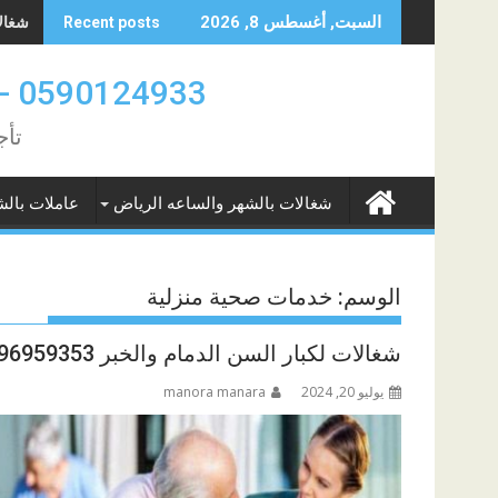
Skip
شغالات 
السبت, أغسطس 8, 2026
Recent posts
to
content
0590124933 -0580961342 عاملات بالشهر والساعه الدمام والخبر
تأج
شغالات بالشهر والساعه الرياض
عاملات بالش
الوسم:
خدمات صحية منزلية
شغالات لكبار السن الدمام والخبر 0596959353
يوليو 20, 2024
manora manara