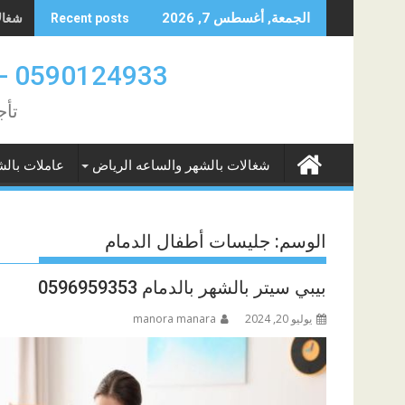
Skip
شغالات
الجمعة, أغسطس 7, 2026
Recent posts
to
content
0590124933 -0580961342 عاملات بالشهر والساعه الدمام والخبر
تأج
شغالات بالشهر والساعه الرياض
عاملات بالش
الوسم:
جليسات أطفال الدمام
بيبي سيتر بالشهر بالدمام 0596959353
يوليو 20, 2024
manora manara