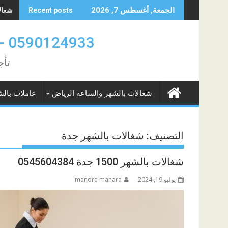
Skip
شغالات
الجمعة, أغسطس 7, 2026
Recent posts
to
content
0590124933 -0580961342 عاملات بالشهر والساعه الدمام والخبر
تأج
شغالات بالشهر والساعه الرياض
عاملات بالش
التصنيف:
شغالات بالشهر جدة
شغالات بالشهر 1500 جدة 0545604384
يوليو 19, 2024
manora manara