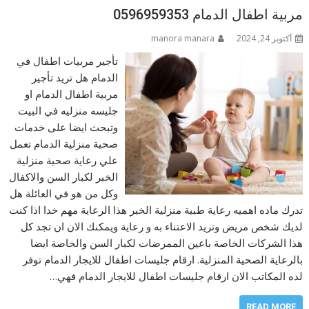
مربية اطفال الدمام 0596959353
أكتوبر 24, 2024
manora manara
تأجير مربيات اطفال في
الدمام هل تريد تأجير
مربية اطفال الدمام او
جليسه منزليه في البيت
وتبحث ايضا على خدمات
صحية منزلية الدمام تعمل
علي رعاية صحية منزلية
الخبر لكبار السن والاكفال
وكل من هو في العائلة هل
تدرك ماده اهميه رعاية طبية منزلية الخبر هذا الرعاية مهم خدا اذا كنت
لديك شخص مريض وتريد الاعتناء به و رعاية ويمكنك الان ان تجد كل
هذا الشركات الخاصة باعين الممرضات لكبار السن والخاصة ايضا
بالرعاية الصحية المنزلية. ارقام جليسات اطفال للايجار الدمام توفر
لده المكاتب الان ارقام جليسات اطفال للايجار الدمام فهي…
READ MORE