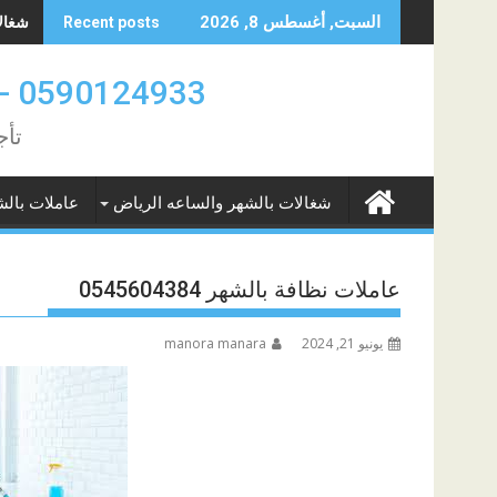
Skip
شغالات 
السبت, أغسطس 8, 2026
Recent posts
to
content
0590124933 -0580961342 عاملات بالشهر والساعه الدمام والخبر
تأج
شغالات بالشهر والساعه الرياض
عاملات بالش
عاملات نظافة بالشهر 0545604384
يونيو 21, 2024
manora manara