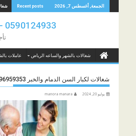
Skip
شغالات
الجمعة, أغسطس 7, 2026
Recent posts
to
content
0590124933 -0580961342 عاملات بالشهر والساعه الدمام والخبر
تأج
شغالات بالشهر والساعه الرياض
عاملات بالش
شغالات لكبار السن الدمام والخبر 0596959353
يوليو 20, 2024
manora manara