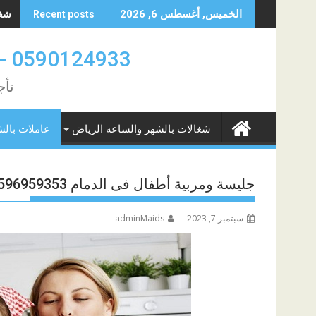
Skip
شغال
الخميس, أغسطس 6, 2026
Recent posts
to
content
0590124933 -0580961342 عاملات بالشهر والساعه الدمام والخبر
تأج
شغالات بالشهر والساعه الرياض
عاملات بالش
جليسة ومربية أطفال فى الدمام 0596959353
سبتمبر 7, 2023
adminMaids